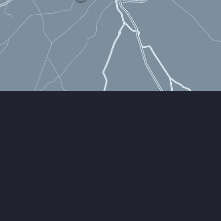
Sağlıklı bir bedene yerleştirilen zihin, görkemli bir güç
hissine sahiptir.