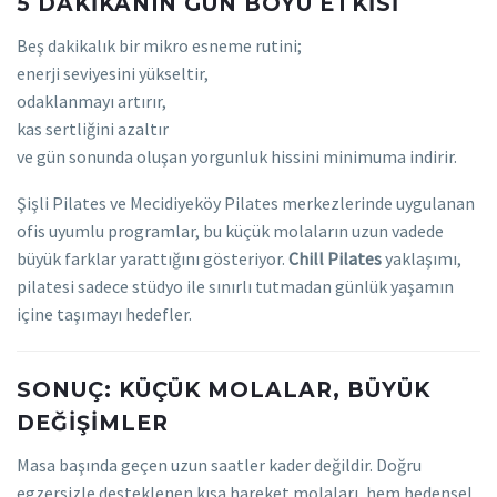
5 DAKIKANIN GÜN BOYU ETKISI
Beş dakikalık bir mikro esneme rutini;
enerji seviyesini yükseltir,
odaklanmayı artırır,
kas sertliğini azaltır
ve gün sonunda oluşan yorgunluk hissini minimuma indirir.
Şişli Pilates ve Mecidiyeköy Pilates merkezlerinde uygulanan
ofis uyumlu programlar, bu küçük molaların uzun vadede
büyük farklar yarattığını gösteriyor.
Chill Pilates
yaklaşımı,
pilatesi sadece stüdyo ile sınırlı tutmadan günlük yaşamın
içine taşımayı hedefler.
SONUÇ: KÜÇÜK MOLALAR, BÜYÜK
DEĞIŞIMLER
Masa başında geçen uzun saatler kader değildir. Doğru
egzersizle desteklenen kısa hareket molaları, hem bedensel