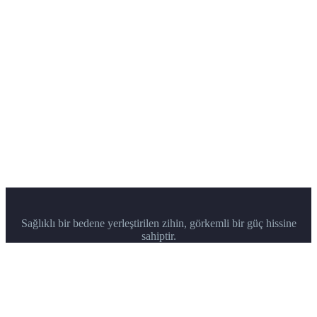
Sağlıklı bir bedene yerleştirilen zihin, görkemli bir güç hissine
sahiptir.