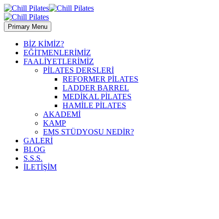
Primary Menu
BİZ KİMİZ?
EĞİTMENLERİMİZ
FAALİYETLERİMİZ
PİLATES DERSLERİ
REFORMER PİLATES
LADDER BARREL
MEDİKAL PİLATES
HAMİLE PİLATES
AKADEMİ
KAMP
EMS STÜDYOSU NEDİR?
GALERİ
BLOG
S.S.S.
İLETİŞİM