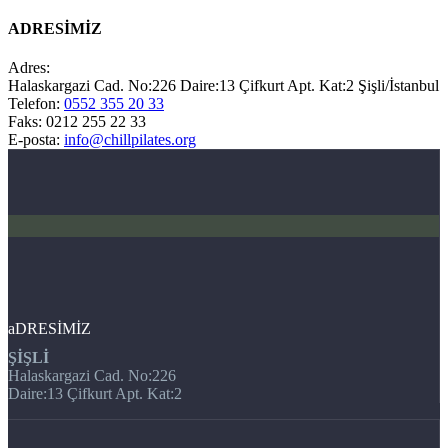
ADRESİMİZ
Adres:
Halaskargazi Cad. No:226 Daire:13 Çifkurt Apt. Kat:2 Şişli/İstanbul
Telefon:
0552 355 20 33
Faks: 0212 255 22 33
E-posta:
info@chillpilates.org
aDRESİMİZ
ŞİŞLİ
Halaskargazi Cad. No:226
Daire:13 Çifkurt Apt. Kat:2