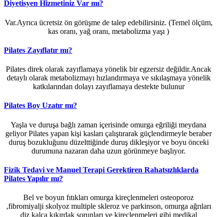
Diyetisyen Hizmetiniz Var mı?
Var.Ayrıca ücretsiz ön görüşme de talep edebilirsiniz. (Temel ölçüm,
kas oranı, yağ oranı, metabolizma yaşı )
Pilates Zayıflatır mı?
Pilates direk olarak zayıflamaya yönelik bir egzersiz değildir.Ancak
detaylı olarak metabolizmayı hızlandırmaya ve sıkılaşmaya yönelik
katkılarından dolayı zayıflamaya destekte bulunur
Pilates Boy Uzatır mı?
Yaşla ve duruşa bağlı zaman içerisinde omurga eğriliği meydana
geliyor Pilates yapan kişi kasları çalıştırarak güçlendirmeyle beraber
duruş bozukluğunu düzelttiğinde duruş dikleşiyor ve boyu önceki
durumuna nazaran daha uzun görünmeye başlıyor.
Fizik Tedavi ve Manuel Terapi Gerektiren Rahatsızlıklarda
Pilates Yapılır mı?
Bel ve boyun fıtıkları omurga kireçlenmeleri osteoporoz
,fibromiyalji skolyoz multiple skleroz ve parkinson, omurga ağrıları
diz kalça kıkırdak sorunları ve kireçlenmeleri gibi medikal