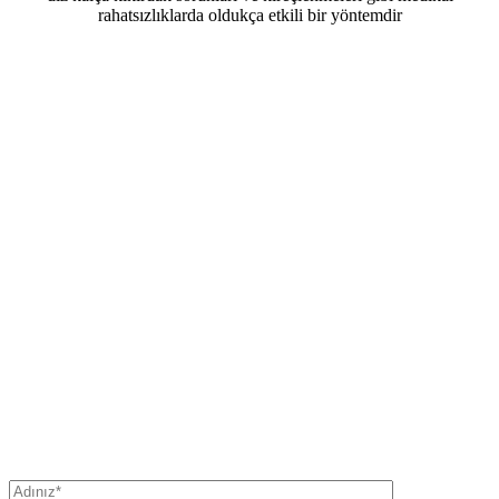
rahatsızlıklarda oldukça etkili bir yöntemdir
ÜCRETSİZ DENEME DERSİ İÇİN
RANDEVU ALIN