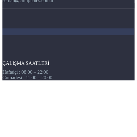
serhan@chillpilates.com.tr
ÇALIŞMA SAATLERİ
Haftaiçi : 08:00 – 22:00
Cumartesi : 11:00 – 20:00