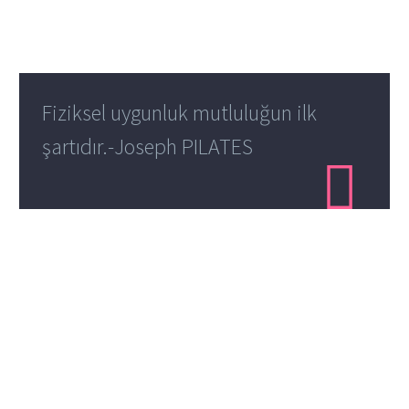
Fiziksel uygunluk mutluluğun ilk
şartıdır.-Joseph PILATES
