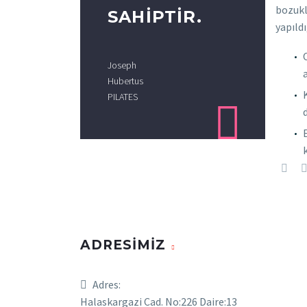
bozukl
SAHIPTIR.
yapıldı
Joseph
a
Hubertus
PILATES

ADRESİMİZ
Adres:
Halaskargazi Cad. No:226 Daire:13