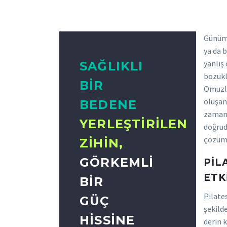
Günümü
ya da 
yanlış
SAĞLIKLI
bozukl
BIR
Omuzla
oluşan 
BEDENE
zamand
YERLEŞTIRILEN
doğrud
çözümü
ZIHIN,
GÖRKEMLI
PIL
ETK
BIR
Pilates
GÜÇ
şekild
HISSINE
derin 