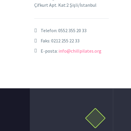
Çifkurt Apt. Kat:2 Şişli/İstanbul
Telefon:
0552 355 20 33
Faks: 0212 255 22 33
E-posta:
info@chillpilates.org