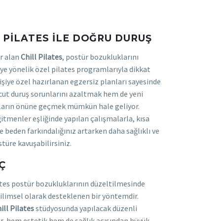
 PILATES ILE DOĞRU DURUŞ
er alan
Chill Pilates
, postür bozukluklarını
e yönelik özel pilates programlarıyla dikkat
işiye özel hazırlanan egzersiz planları sayesinde
t duruş sorunlarını azaltmak hem de yeni
ların önüne geçmek mümkün hale geliyor.
tmenler eşliğinde yapılan çalışmalarla, kısa
e beden farkındalığınız artarken daha sağlıklı ve
stüre kavuşabilirsiniz.
Ç
ates postür bozukluklarının düzeltilmesinde
 bilimsel olarak desteklenen bir yöntemdir.
ill Pilates
stüdyosunda yapılacak düzenli
r, hem estetik hem de sağlık açısından büyük