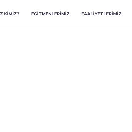
İZ KİMİZ?
EĞİTMENLERİMİZ
FAALİYETLERİMİZ
ZUKLUKLARINI 
K MÜMKÜN MÜ?