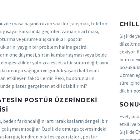
zde masa başında uzun saatler çalışmak, telefon
CHILL
bilgisayar karşısında geçirilen zamanın artması,
Şişli’de y
 oturma ve yürüme alışkanlıkları postür
düzeltmey
uklarını yaygın bir problem haline getirdi.
çekiyor. K
rın öne düşmesi, sırtın kamburlaşması veya belde
hem mevcu
dengesizlikler yalnızca estetik bir sorun değil; aynı
bozukluk
a omurga sağlığını ve günlük yaşam kalitesini
Uzman eği
an etkileyen faktörlerdir. Peki, bu sorunların
süre içind
nde pilates gerçekten etkili olabilir mi?
dik bir po
ATESIN POSTÜR ÜZERINDEKI
SONU
ISI
Evet, pil
, beden farkındalığını artırarak kasların dengeli bir
etkili ve
e çalışmasını sağlar. Özellikle omurga çevresindeki
Şişli’de
Ch
kasları güçlendiren pilates egzersizleri, postür
çalışmala