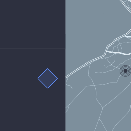
FONLARIMIZ
n: 0212 255 22 33
 0552 355 20 33
IŞMA
LERİ
i : 08:00 – 22:00
si : 11:00 – 20:00