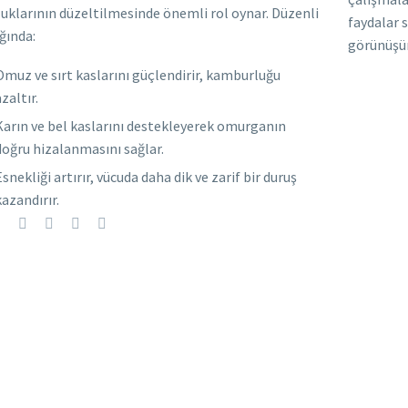
uklarının düzeltilmesinde önemli rol oynar. Düzenli
faydalar 
ğında:
görünüşün
Omuz ve sırt kaslarını güçlendirir, kamburluğu
zaltır.
Karın ve bel kaslarını destekleyerek omurganın
doğru hizalanmasını sağlar.
Esnekliği artırır, vücuda daha dik ve zarif bir duruş
kazandırır.